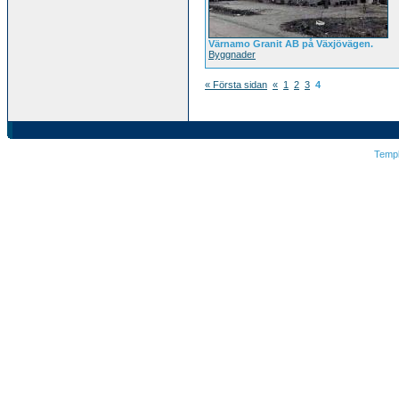
Värnamo Granit AB på Växjövägen.
Byggnader
« Första sidan
«
1
2
3
4
Temp