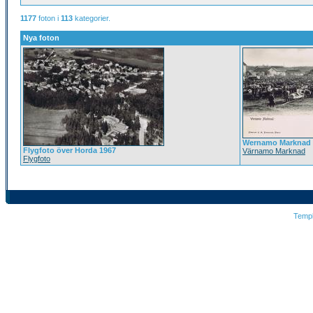
1177
foton i
113
kategorier.
Nya foton
Wernamo Marknad
Flygfoto över Horda 1967
Värnamo Marknad
Flygfoto
Temp