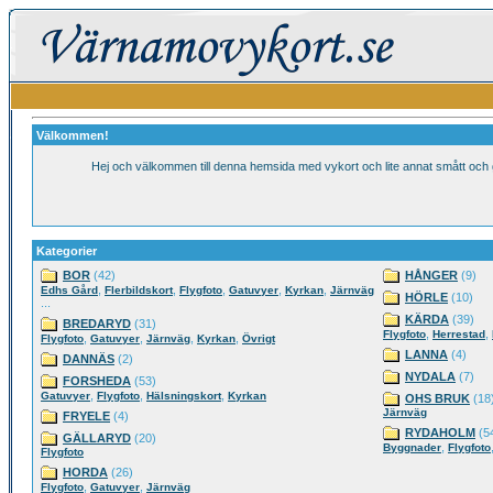
Välkommen!
Hej och välkommen till denna hemsida med vykort och lite annat smått oc
Kategorier
BOR
(42)
HÅNGER
(9)
,
,
,
,
,
Edhs Gård
Flerbildskort
Flygfoto
Gatuvyer
Kyrkan
Järnväg
HÖRLE
(10)
...
KÄRDA
(39)
BREDARYD
(31)
,
,
Flygfoto
Herrestad
,
,
,
,
Flygfoto
Gatuvyer
Järnväg
Kyrkan
Övrigt
LANNA
(4)
DANNÄS
(2)
NYDALA
(7)
FORSHEDA
(53)
,
,
,
Gatuvyer
Flygfoto
Hälsningskort
Kyrkan
OHS BRUK
(18
Järnväg
FRYELE
(4)
RYDAHOLM
(5
GÄLLARYD
(20)
,
Byggnader
Flygfoto
Flygfoto
HORDA
(26)
,
,
Flygfoto
Gatuvyer
Järnväg