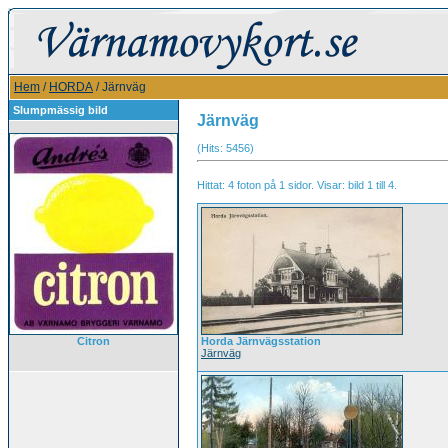
Hem
/
HORDA
/ Järnväg
Slumpmässig bild
Järnväg
(Hits: 5456)
Hittat: 4 foton på 1 sidor. Visar: bild 1 till 4.
Citron
Horda Järnvägsstation
Järnväg