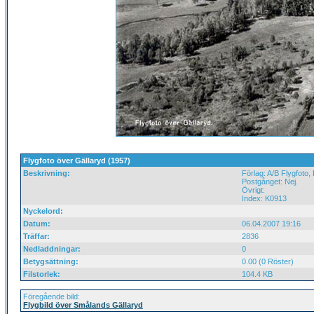
Flygfoto över Gällaryd (1957)
Beskrivning:
Förlag: A/B Flygfoto,
Postgånget: Nej.
Övrigt:
Index: K0913
Nyckelord:
Datum:
06.04.2007 19:16
Träffar:
2836
Nedladdningar:
0
Betygsättning:
0.00 (0 Röster)
Filstorlek:
104.4 KB
Föregående bild:
Flygbild över Smålands Gällaryd