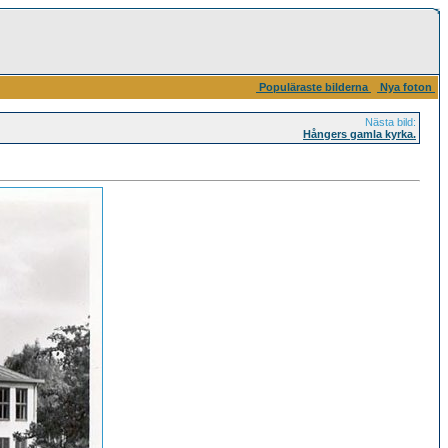
Populäraste bilderna
Nya foton
Nästa bild:
Hångers gamla kyrka.