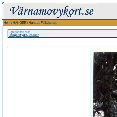
Hem
/
HÅNGER
/ Hånger, Folkskolan.
Föregående bild:
Hånger Kyrka, interiör