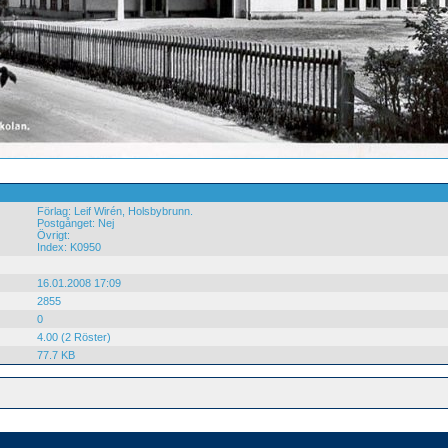
Förlag: Leif Wirén, Holsbybrunn.
Postgånget: Nej
Övrigt:
Index: K0950
16.01.2008 17:09
2855
0
4.00 (2 Röster)
77.7 KB