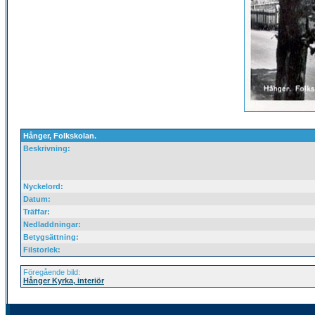
Hånger, Folkskolan.
Beskrivning:
Nyckelord:
Datum:
Träffar:
Nedladdningar:
Betygsättning:
Filstorlek:
Föregående bild:
Hånger Kyrka, interiör