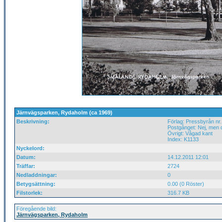
Järnvägsparken, Rydaholm (ca 1969)
Beskrivning:
Förlag: Pressbyrån nr
Postgånget: Nej, men 
Övrigt: Vågad kant
Index: K1133
Nyckelord:
Datum:
14.12.2011 12:01
Träffar:
2724
Nedladdningar:
0
Betygsättning:
0.00 (0 Röster)
Filstorlek:
316.7 KB
Föregående bild:
Järnvägsparken, Rydaholm