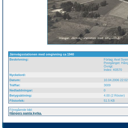
Järnvägsstationen med omgivning ca 1940
Beskrivning:
Förlag: Axel Sve
Postgånget: Hång
Övrigt:
Index: K0570
Nyckelord:
Datum:
10.04.2006 22:02
Träffar:
3009
Nedladdningar:
0
Betygsättning:
4.00 (2 Röster)
Filstorlek:
51.5 KB
Föregående bild:
Hångers gamla kyrka.