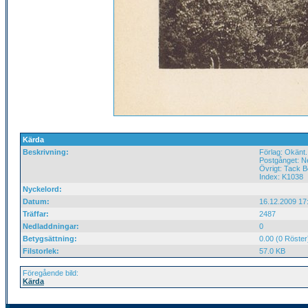
Kärda
Beskrivning:
Förlag: Okänt.
Postgånget: Ne
Övrigt: Tack Bö
Index: K1038
Nyckelord:
Datum:
16.12.2009 17
Träffar:
2487
Nedladdningar:
0
Betygsättning:
0.00 (0 Röster
Filstorlek:
57.0 KB
Föregående bild:
Kärda