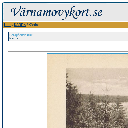
Hem
/
KÄRDA
/ Kärda
Föregående bild:
Kärda