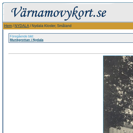
Hem
/
NYDALA
/ Nydala Kloster, Småland
Föregående bild:
Munkgrottan i Nydala