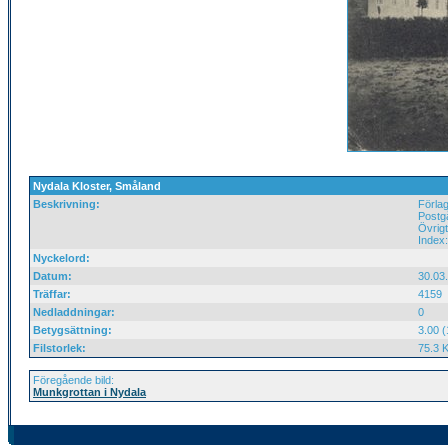
Nydala Kloster, Småland
Beskrivning:
Förlag
Postg
Övrigt
Index
Nyckelord:
Datum:
30.03
Träffar:
4159
Nedladdningar:
0
Betygsättning:
3.00 (
Filstorlek:
75.3 
Föregående bild:
Munkgrottan i Nydala