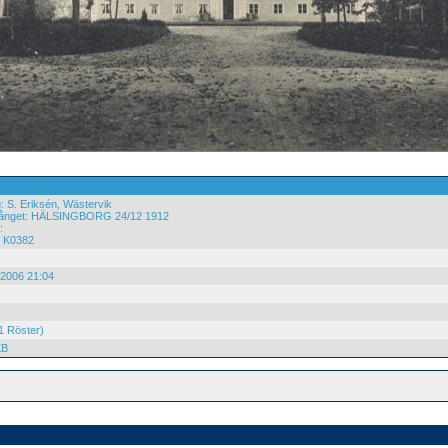
: S. Eriksén, Wästervik
ånget: HÄLSINGBORG 24/12 1912
:
: K0382
.2006 21:04
1 Röster)
KB