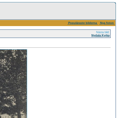
Populäraste bilderna
Nya foton
Nästa bild:
Nydala Kyrka