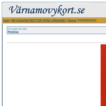
Hem
/
BRYGGERIETIKETTER FRÅN VÄRNAMO
/
Övriga
/ PONDEROSA
Föregående bild:
Pommac