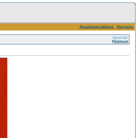
Populäraste bilderna
Nya foton
Nästa bild:
Påskmust