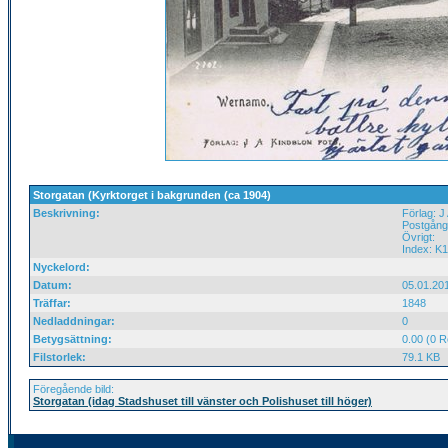
Storgatan (Kyrktorget i bakgrunden (ca 1904)
Beskrivning:
Förlag: J
Postgånge
Övrigt:
Index: K
Nyckelord:
Datum:
05.01.20
Träffar:
1848
Nedladdningar:
0
Betygsättning:
0.00 (0 R
Filstorlek:
79.1 KB
Föregående bild:
Storgatan (idag Stadshuset till vänster och Polishuset till höger)