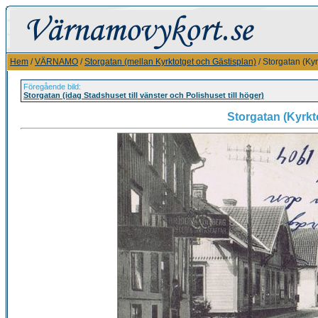
Hem
/
VÄRNAMO
/
Storgatan (mellan Kyrktotget och Gästisplan)
/ Storgatan (Ky
Föregående bild:
Storgatan (idag Stadshuset till vänster och Polishuset till höger)
Storgatan (Kyrkt