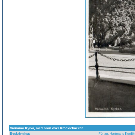
Värnamo Kyrka, med bron över Kröcklebäcken
Beskrivning:
Förlag: Hartmans Kortför