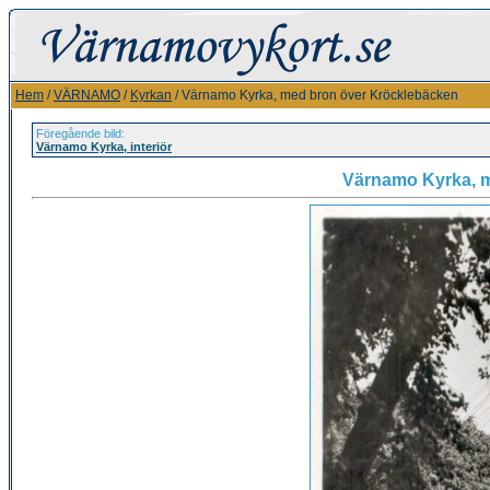
Hem
/
VÄRNAMO
/
Kyrkan
/ Värnamo Kyrka, med bron över Kröcklebäcken
Föregående bild:
Värnamo Kyrka, interiör
Värnamo Kyrka, 