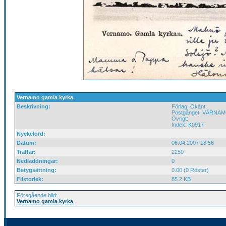
Vernamo gamla kyrka.
Beskrivning:
Förlag: Okänt.
Postgånget: VÄRNAMO
Övrigt:
Index: K0917
Nyckelord:
Datum:
06.04.2007 18:56
Träffar:
2250
Nedladdningar:
0
Betygsättning:
0.00 (0 Röster)
Filstorlek:
85.2 KB
Föregående bild:
Vernamo gamla kyrka