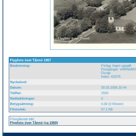
Flygfoto över Tånnö 1957
Beskrivning:
Förlag: Ingen uppgift.
Postgånget: VÄRNAMO 
Övrigt:
Index: K0376
Nyckelord:
Datum:
30.03.2006 20:44
Träffar:
2920
Nedladdningar:
0
Betygsättning:
0.00 (0 Röster)
Filstorlek:
57.2 KB
Föregående bild:
Flygfoto över Tånnö (ca 1950)